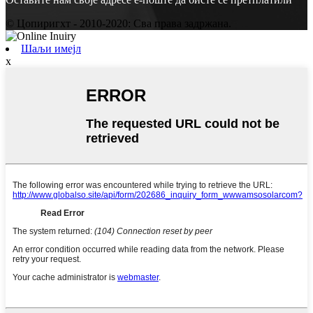
© Цопиригхт - 2010-2020: Сва права задржана.
Шаљи имејл
x