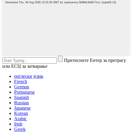
Притисните Ентер за претрагу
или ЕСЦ за затварање
енглески језик
French
German
Portuguese
Spanish
Russian
Japanese
Korean
Arabic
Irish
Greek