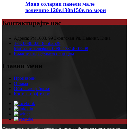
Моно соларни панели мале
величине 120в130в150в по мери
Контактирајте нас
Адреса:
Рм 1603, 99 Зхонгсхан Рд, Нањинг, Кина
Тел:
0086-025-85562529
Мобилни телефон:
0086-13814007208
Е-маил:
инфо@амсосолар.цом
Главни мени
Производи
О нама
Обилазак фабрике
Контактирајте нас
Оставите нам своје адресе е-поште да бисте се претплатили