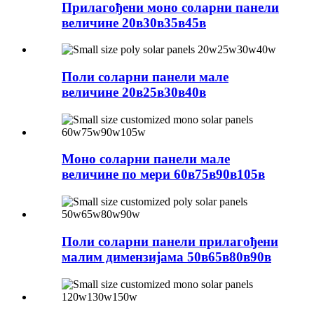
Прилагођени моно соларни панели
величине 20в30в35в45в
Поли соларни панели мале
величине 20в25в30в40в
Моно соларни панели мале
величине по мери 60в75в90в105в
Поли соларни панели прилагођени
малим димензијама 50в65в80в90в