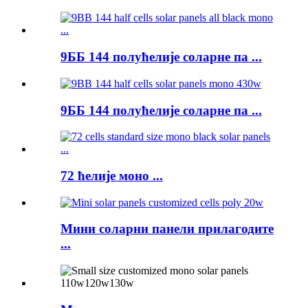
9ББ 144 полућелије соларне па ...
9ББ 144 полућелије соларне па ...
72 ћелије моно ...
Мини соларни панели прилагодите
...