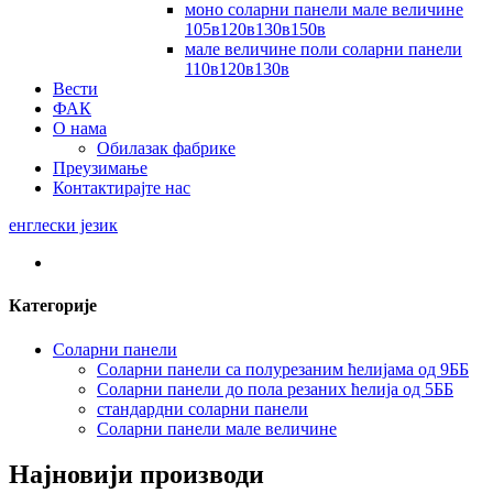
моно соларни панели мале величине
105в120в130в150в
мале величине поли соларни панели
110в120в130в
Вести
ФАК
О нама
Обилазак фабрике
Преузимање
Контактирајте нас
енглески језик
Категорије
Соларни панели
Соларни панели са полурезаним ћелијама од 9ББ
Соларни панели до пола резаних ћелија од 5ББ
стандардни соларни панели
Соларни панели мале величине
Најновији производи