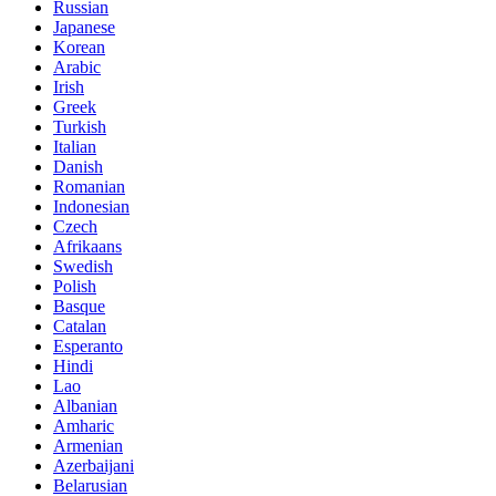
Russian
Japanese
Korean
Arabic
Irish
Greek
Turkish
Italian
Danish
Romanian
Indonesian
Czech
Afrikaans
Swedish
Polish
Basque
Catalan
Esperanto
Hindi
Lao
Albanian
Amharic
Armenian
Azerbaijani
Belarusian