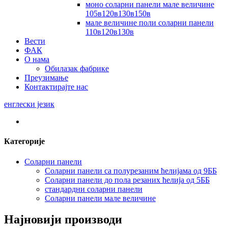
моно соларни панели мале величине
105в120в130в150в
мале величине поли соларни панели
110в120в130в
Вести
ФАК
О нама
Обилазак фабрике
Преузимање
Контактирајте нас
енглески језик
Категорије
Соларни панели
Соларни панели са полурезаним ћелијама од 9ББ
Соларни панели до пола резаних ћелија од 5ББ
стандардни соларни панели
Соларни панели мале величине
Најновији производи