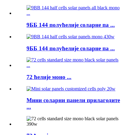
9ББ 144 полућелије соларне па ...
9ББ 144 полућелије соларне па ...
72 ћелије моно ...
Мини соларни панели прилагодите
...