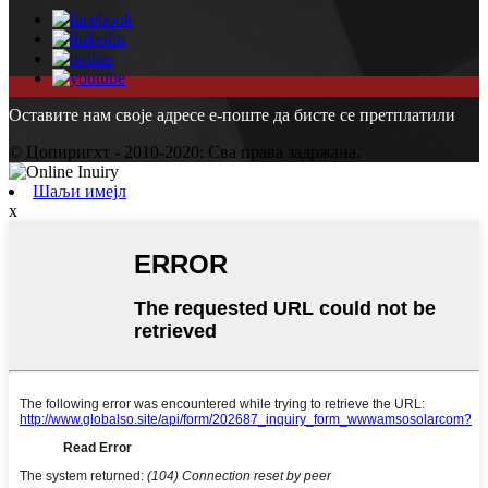
Оставите нам своје адресе е-поште да бисте се претплатили
© Цопиригхт - 2010-2020: Сва права задржана.
Шаљи имејл
x