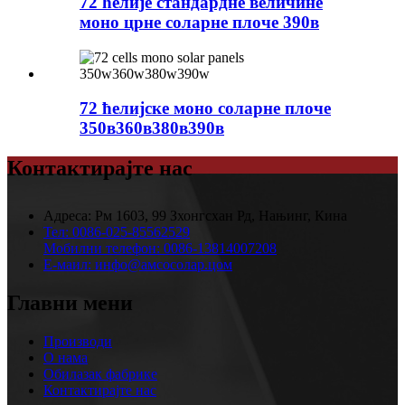
72 ћелије стандардне величине
моно црне соларне плоче 390в
72 ћелијске моно соларне плоче
350в360в380в390в
Контактирајте нас
Адреса:
Рм 1603, 99 Зхонгсхан Рд, Нањинг, Кина
Тел:
0086-025-85562529
Мобилни телефон:
0086-13814007208
Е-маил:
инфо@амсосолар.цом
Главни мени
Производи
О нама
Обилазак фабрике
Контактирајте нас