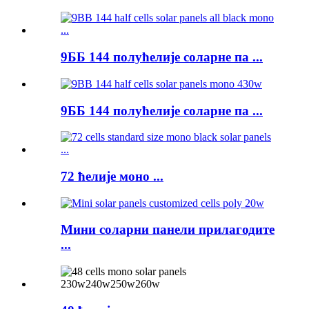
9ББ 144 полућелије соларне па ...
9ББ 144 полућелије соларне па ...
72 ћелије моно ...
Мини соларни панели прилагодите
...