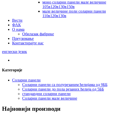
моно соларни панели мале величине
105в120в130в150в
мале величине поли соларни панели
110в120в130в
Вести
ФАК
О нама
Обилазак фабрике
Преузимање
Контактирајте нас
енглески језик
Категорије
Соларни панели
Соларни панели са полурезаним ћелијама од 9ББ
Соларни панели до пола резаних ћелија од 5ББ
стандардни соларни панели
Соларни панели мале величине
Најновији производи