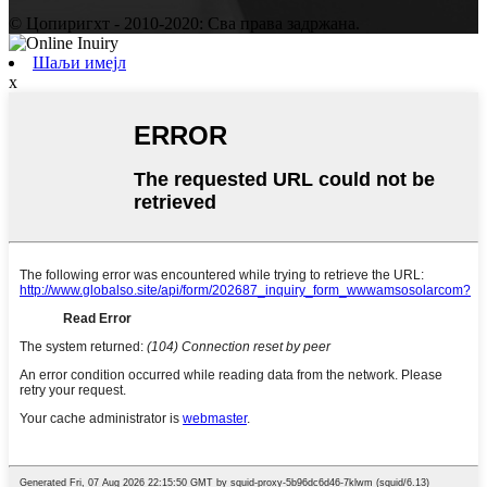
© Цопиригхт - 2010-2020: Сва права задржана.
Шаљи имејл
x