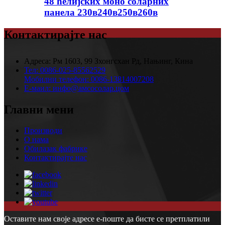
48 ћелијских моно соларних
панела 230в240в250в260в
Контактирајте нас
Адреса:
Рм 1603, 99 Зхонгсхан Рд, Нањинг, Кина
Тел:
0086-025-85562529
Мобилни телефон:
0086-13814007208
Е-маил:
инфо@амсосолар.цом
Главни мени
Производи
О нама
Обилазак фабрике
Контактирајте нас
Оставите нам своје адресе е-поште да бисте се претплатили