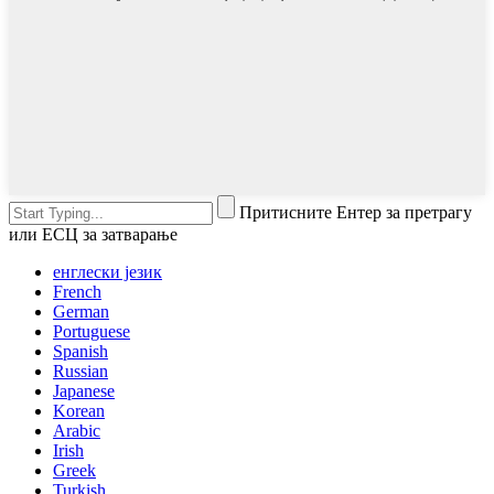
Притисните Ентер за претрагу
или ЕСЦ за затварање
енглески језик
French
German
Portuguese
Spanish
Russian
Japanese
Korean
Arabic
Irish
Greek
Turkish