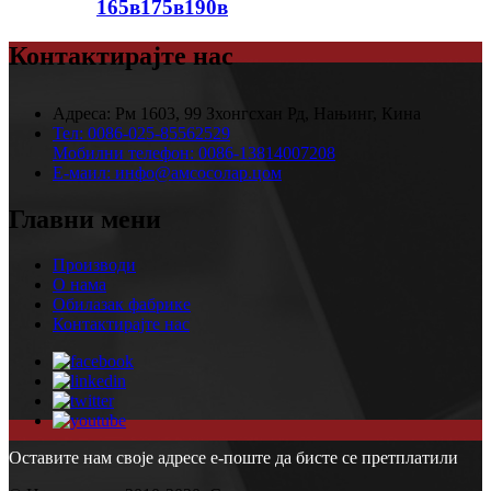
165в175в190в
Контактирајте нас
Адреса:
Рм 1603, 99 Зхонгсхан Рд, Нањинг, Кина
Тел:
0086-025-85562529
Мобилни телефон:
0086-13814007208
Е-маил:
инфо@амсосолар.цом
Главни мени
Производи
О нама
Обилазак фабрике
Контактирајте нас
Оставите нам своје адресе е-поште да бисте се претплатили