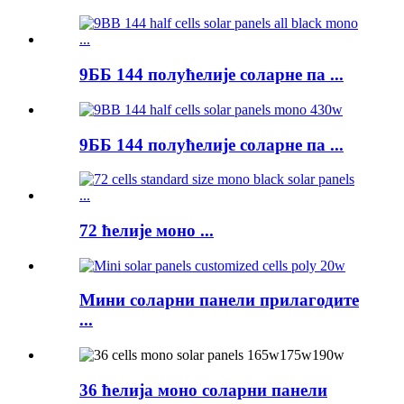
9ББ 144 полућелије соларне па ...
9ББ 144 полућелије соларне па ...
72 ћелије моно ...
Мини соларни панели прилагодите
...
36 ћелија моно соларни панели