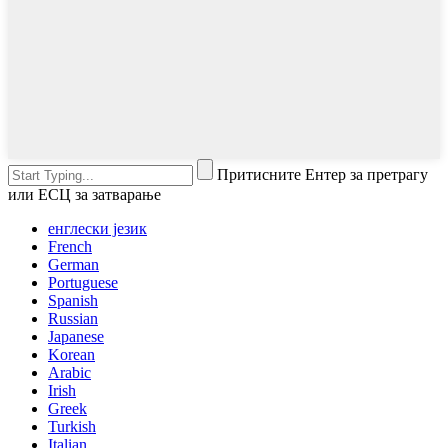
Притисните Ентер за претрагу
или ЕСЦ за затварање
енглески језик
French
German
Portuguese
Spanish
Russian
Japanese
Korean
Arabic
Irish
Greek
Turkish
Italian