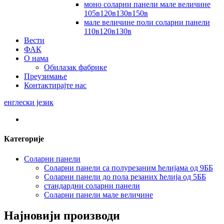
моно соларни панели мале величине
105в120в130в150в
мале величине поли соларни панели
110в120в130в
Вести
ФАК
О нама
Обилазак фабрике
Преузимање
Контактирајте нас
енглески језик
Категорије
Соларни панели
Соларни панели са полурезаним ћелијама од 9ББ
Соларни панели до пола резаних ћелија од 5ББ
стандардни соларни панели
Соларни панели мале величине
Најновији производи