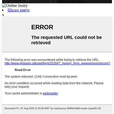
© Цопиригхт - 2010-2020: Сва права задржана.
Шаљи имејл
x