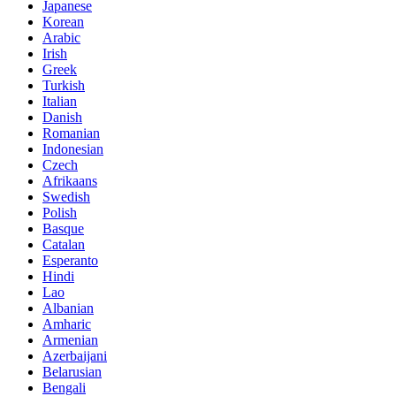
Japanese
Korean
Arabic
Irish
Greek
Turkish
Italian
Danish
Romanian
Indonesian
Czech
Afrikaans
Swedish
Polish
Basque
Catalan
Esperanto
Hindi
Lao
Albanian
Amharic
Armenian
Azerbaijani
Belarusian
Bengali