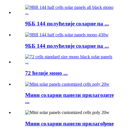
9ББ 144 полућелије соларне па ...
9ББ 144 полућелије соларне па ...
72 ћелије моно ...
Мини соларни панели прилагодите
...
Мини соларни панели прилагођене