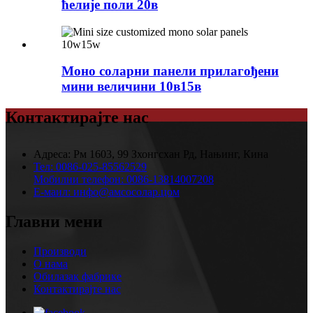
ћелије поли 20в
Моно соларни панели прилагођени
мини величини 10в15в
Контактирајте нас
Адреса:
Рм 1603, 99 Зхонгсхан Рд, Нањинг, Кина
Тел:
0086-025-85562529
Мобилни телефон:
0086-13814007208
Е-маил:
инфо@амсосолар.цом
Главни мени
Производи
О нама
Обилазак фабрике
Контактирајте нас