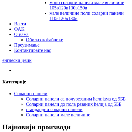
моно соларни панели мале величине
105в120в130в150в
мале величине поли соларни панели
110в120в130в
Вести
ФАК
О нама
Обилазак фабрике
Преузимање
Контактирајте нас
енглески језик
Категорије
Соларни панели
Соларни панели са полурезаним ћелијама од 9ББ
Соларни панели до пола резаних ћелија од 5ББ
стандардни соларни панели
Соларни панели мале величине
Најновији производи