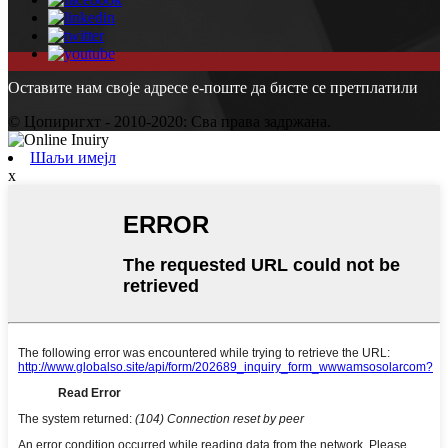
Оставите нам своје адресе е-поште да бисте се претплатили
© Цопиригхт - 2010-2020: Сва права задржана.
Шаљи имејл
x