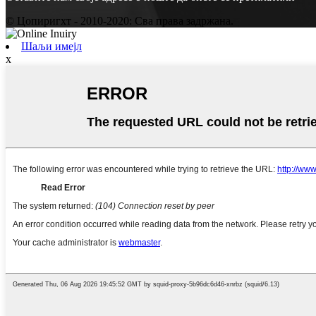
© Цопиригхт - 2010-2020: Сва права задржана.
Шаљи имејл
x