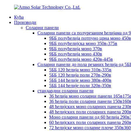
Кућа
Производи
Соларни панели
Соларни панели са полурезаним ћелијама од 
9ББ полућелија потпуно црна моно 450в
9ББ полућелијска моно 350в-375в
9ББ полућелија моно 370в
9ББ полућелија моно 430в
9ББ полућелија моно 420в-445в
Соларни панели до пола резаних ћелија од 5Б
5ББ 120 ћелија моно 310в-335в
5ББ 120 ћелија поли 270в-290в
5ББ 144 ћелије моно 380в-400в
5ББ 144 ћелије поли 320в-350в
стандардни соларни панели
36 ћелија моно соларни панели 165в175
36 ћелија поли соларни панели 150в160
48 ћелијских моно соларних панела 230
48 ћелијских поли соларних панела 200
Моно соларни панели од 60 ћелија 290в
60 ћелијских поли соларних панела 260
72 ћелијске моно соларне плоче 350в36