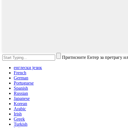
Притисните Ентер за претрагу и
енглески језик
French
German
Portuguese
Spanish
Russian
Japanese
Korean
Arabic
Irish
Greek
Turkish