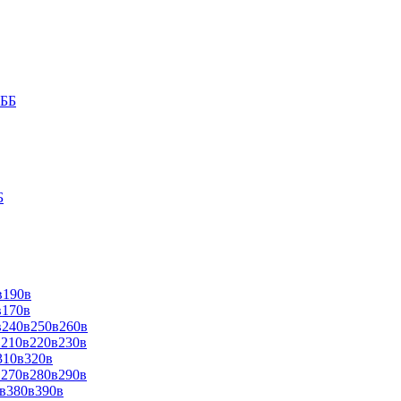
9ББ
Б
в190в
в170в
в240в250в260в
в210в220в230в
310в320в
в270в280в290в
0в380в390в