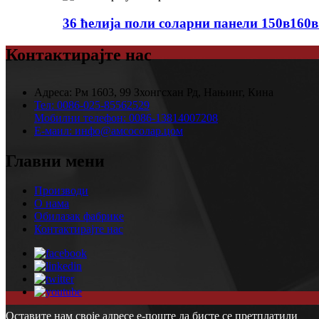
36 ћелија поли соларни панели 150в160
Контактирајте нас
Адреса:
Рм 1603, 99 Зхонгсхан Рд, Нањинг, Кина
Тел:
0086-025-85562529
Мобилни телефон:
0086-13814007208
Е-маил:
инфо@амсосолар.цом
Главни мени
Производи
О нама
Обилазак фабрике
Контактирајте нас
Оставите нам своје адресе е-поште да бисте се претплатили