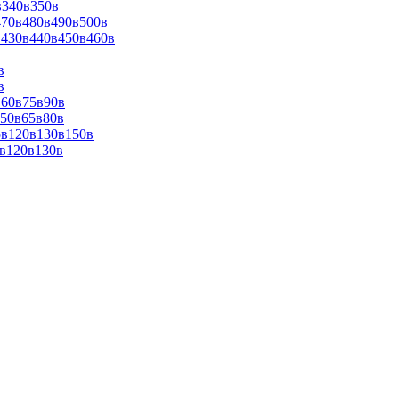
в340в350в
470в480в490в500в
0в430в440в450в460в
в
в
в60в75в90в
в50в65в80в
5в120в130в150в
0в120в130в