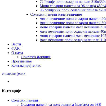
72 ћелије поли соларни панели 310в330
Моно соларни панели са 96 ћелија 460в
96 ћелијских поли соларних панела 42
Соларни панели мале величине
мини величине поли соларни панели 20
мини величине поли соларни панели 50
моно соларни панели мале величине 45
мале величине поли соларни панели 40
моно соларни панели мале величине 10
мале величине поли соларни панели 11
Вести
ФАК
О нама
Обилазак фабрике
Преузимање
Контактирајте нас
енглески језик
Категорије
Соларни панели
Соларни панели са полурезаним ћелијама од 9ББ