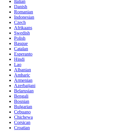
Italian
Danish
Romanian
Indonesian
Czech
Afrikaans
Swedish
Polish
Basque
Catalan
Esperanto
Hindi
Lao
Albanian
Amharic
Armenian
Azerbaijani
Belarusian
Bengali
Bosnian
Bulgarian
Cebuano
Chichewa
Corsican
Croatian