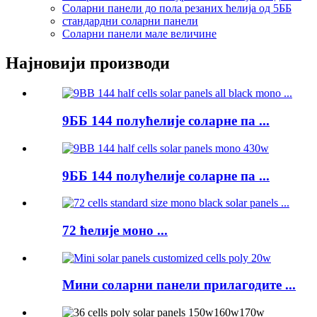
Соларни панели до пола резаних ћелија од 5ББ
стандардни соларни панели
Соларни панели мале величине
Најновији производи
9ББ 144 полућелије соларне па ...
9ББ 144 полућелије соларне па ...
72 ћелије моно ...
Мини соларни панели прилагодите ...