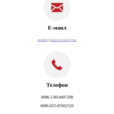
Е-маил
инфо@амсосолар.цом
Телефон
0086-13814007208
0086-025-85562529