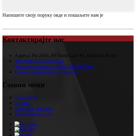
Напишите своју поруку овде и пошаљите нам је
Контактирајте нас
Адреса:
Рм 1603, 99 Зхонгсхан Рд, Нањинг, Кина
Тел:
0086-025-85562529
Мобилни телефон:
0086-13814007208
Е-маил:
инфо@амсосолар.цом
Главни мени
Производи
О нама
Обилазак фабрике
Контактирајте нас