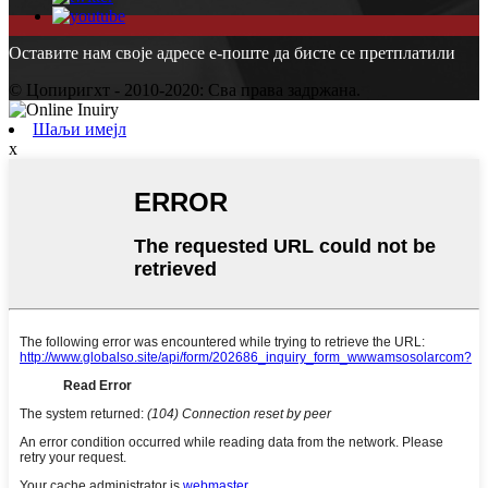
Оставите нам своје адресе е-поште да бисте се претплатили
© Цопиригхт - 2010-2020: Сва права задржана.
Шаљи имејл
x