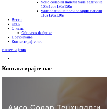
моно соларни панели мале величине
105в120в130в150в
мале величине поли соларни панели
110в120в130в
Вести
ФАК
О нама
Обилазак фабрике
Преузимање
Контактирајте нас
енглески језик
Контактирајте нас
Амсо Солар Тецхнологи