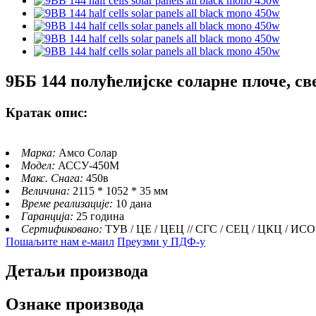
9ББ 144 полућелијске соларне плоче, св
Кратак опис:
Марка:
Амсо Солар
Модел:
АССУ-450М
Макс. Снага:
450в
Величина:
2115 * 1052 * 35 мм
Време реализације:
10 дана
Гаранција:
25 година
Сертификовано:
ТУВ / ЦЕ / ЦЕЦ // СГС / СЕЦ / ЦКЦ / ИСО
Пошаљите нам е-маил
Преузми у ПДФ-у
Детаљи производа
Ознаке производа