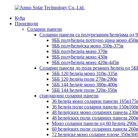
Кућа
Производи
Соларни панели
Соларни панели са полурезаним ћелијама од 
9ББ полућелија потпуно црна моно 450в
9ББ полућелијска моно 350в-375в
9ББ полућелија моно 370в
9ББ полућелија моно 430в
9ББ полућелија моно 420в-445в
Соларни панели до пола резаних ћелија од 5Б
5ББ 120 ћелија моно 310в-335в
5ББ 120 ћелија поли 270в-290в
5ББ 144 ћелије моно 380в-400в
5ББ 144 ћелије поли 320в-350в
стандардни соларни панели
36 ћелија моно соларни панели 165в175
36 ћелија поли соларни панели 150в160
48 ћелијских моно соларних панела 230
48 ћелијских поли соларних панела 200
Моно соларни панели од 60 ћелија 290в
60 ћелијских поли соларних панела 260
72 ћелијске моно соларне плоче 350в36