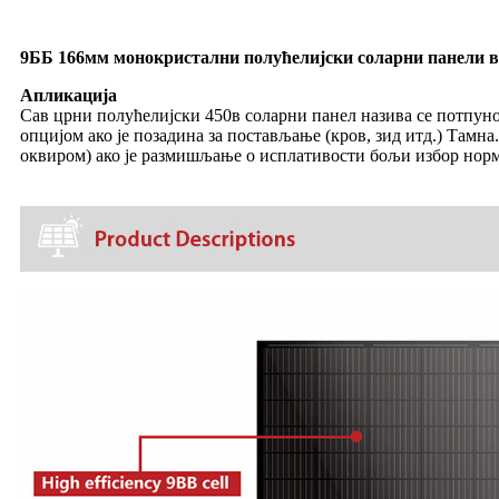
9ББ 166мм монокристални полућелијски соларни панели ви
Апликација
Сав црни полућелијски 450в соларни панел назива се потпуно
опцијом ако је позадина за постављање (кров, зид итд.) Там
оквиром) ако је размишљање о исплативости бољи избор норм