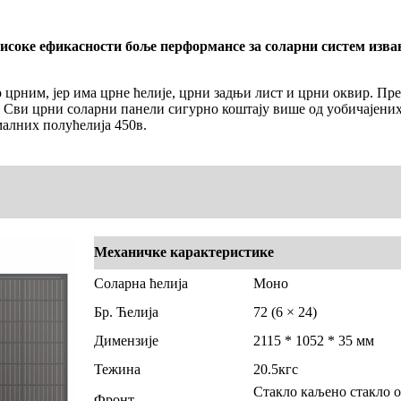
соке ефикасности боље перформансе за соларни систем изва
 црним, јер има црне ћелије, црни задњи лист и црни оквир. П
на. Сви црни соларни панели сигурно коштају више од уобичајени
алних полућелија 450в.
Механичке карактеристике
Соларна ћелија
Моно
Бр. Ћелија
72 (6 × 24)
Димензије
2115 * 1052 * 35 мм
Тежина
20.5кгс
Стакло каљено стакло о
Фронт