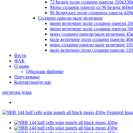
72 ћелије поли соларни панели 310в330
Моно соларни панели са 96 ћелија 460в
96 ћелијских поли соларних панела 42
Соларни панели мале величине
мини величине поли соларни панели 20
мини величине поли соларни панели 50
моно соларни панели мале величине 45
мале величине поли соларни панели 40
моно соларни панели мале величине 10
мале величине поли соларни панели 11
Вести
ФАК
О нама
Обилазак фабрике
Преузимање
Контактирајте нас
енглески језик