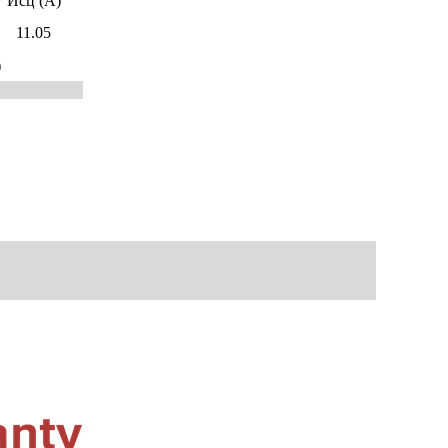
Исц (А)
11.05
)