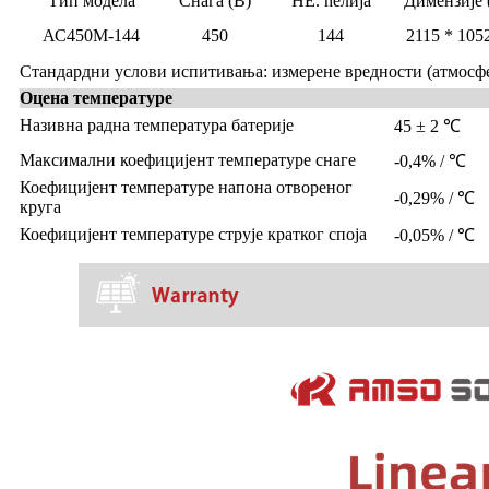
Тип модела
Снага (В)
НЕ. ћелија
Димензије
АС450М-144
450
144
2115 * 1052
Стандардни услови испитивања: измерене вредности (атмосфер
Оцена температуре
Називна радна температура батерије
45 ± 2 ℃
Максимални коефицијент температуре снаге
-0,4% / ℃
Коефицијент температуре напона отвореног
-0,29% / ℃
круга
Коефицијент температуре струје кратког споја
-0,05% / ℃