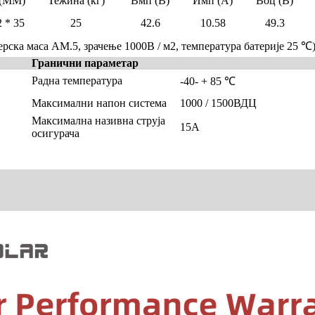
 (ММ)
Тежина (кг)
Вмп (В)
Имп (А)
Воц (В)
 * 35
25
42.6
10.58
49.3
ска маса АМ.5, зрачење 1000В / м2, температура батерије 25 ℃
Гранични параметар
Радна температура
-40- + 85 ℃
Максимални напон система
1000 / 1500ВДЦ
Максимална називна струја
15А
осигурача