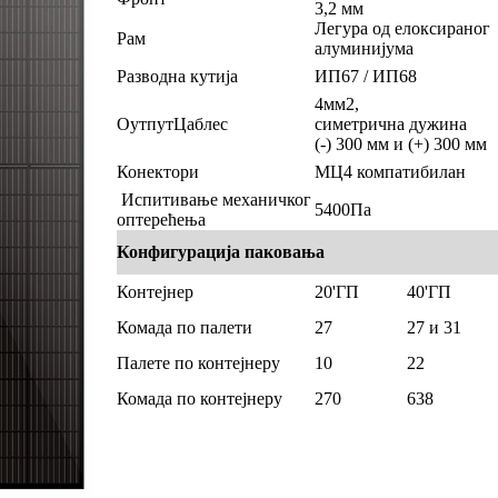
3,2 мм
Легура од елоксираног
Рам
алуминијума
Разводна кутија
ИП67 / ИП68
4мм2,
ОутпутЦаблес
симетрична дужина
(-) 300 мм и (+) 300 мм
Конектори
МЦ4 компатибилан
Испитивање механичког
5400Па
оптерећења
Конфигурација паковања
Контејнер
20'ГП
40'ГП
Комада по палети
27
27 и 31
Палете по контејнеру
10
22
Комада по контејнеру
270
638