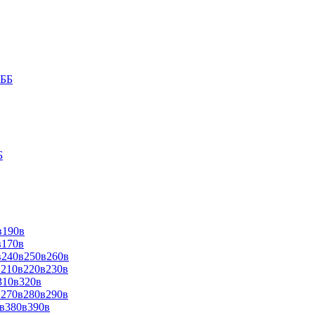
9ББ
Б
в190в
в170в
в240в250в260в
в210в220в230в
310в320в
в270в280в290в
0в380в390в