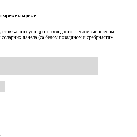
н мреже и мреже.
редставља потпуно црни изглед што га чини савршеном
х соларних панела (са белом позадином и сребрнастим
д