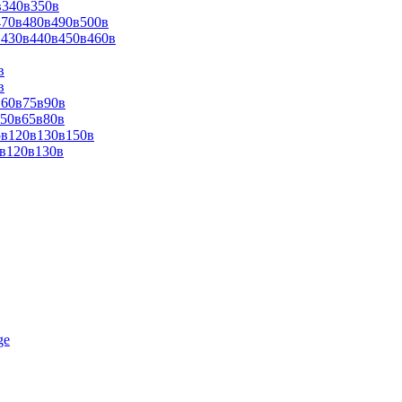
в340в350в
470в480в490в500в
0в430в440в450в460в
в
в
в60в75в90в
в50в65в80в
5в120в130в150в
0в120в130в