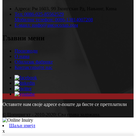
Адреса:
Рм 1603, 99 Зхонгсхан Рд, Нањинг, Кина
Тел:
0086-025-85562529
Мобилни телефон:
0086-13814007208
Е-маил:
инфо@амсосолар.цом
Главни мени
Производи
О нама
Обилазак фабрике
Контактирајте нас
Оставите нам своје адресе е-поште да бисте се претплатили
© Цопиригхт - 2010-2020: Сва права задржана.
Шаљи имејл
x