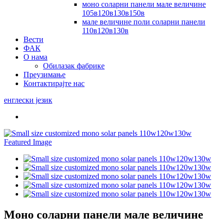
моно соларни панели мале величине
105в120в130в150в
мале величине поли соларни панели
110в120в130в
Вести
ФАК
О нама
Обилазак фабрике
Преузимање
Контактирајте нас
енглески језик
Моно соларни панели мале величине