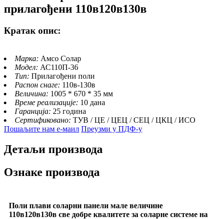
прилагођени 110в120в130в
Кратак опис:
Марка:
Амсо Солар
Модел:
АС110П-36
Тип:
Прилагођени поли
Распон снаге:
110в-130в
Величина:
1005 * 670 * 35 мм
Време реализације:
10 дана
Гаранција:
25 година
Сертификовано:
ТУВ / ЦЕ / ЦЕЦ / СЕЦ / ЦКЦ / ИСО
Пошаљите нам е-маил
Преузми у ПДФ-у
Детаљи производа
Ознаке производа
Поли плави соларни панели мале величине
110в120в130в све добре квалитете за соларне системе на