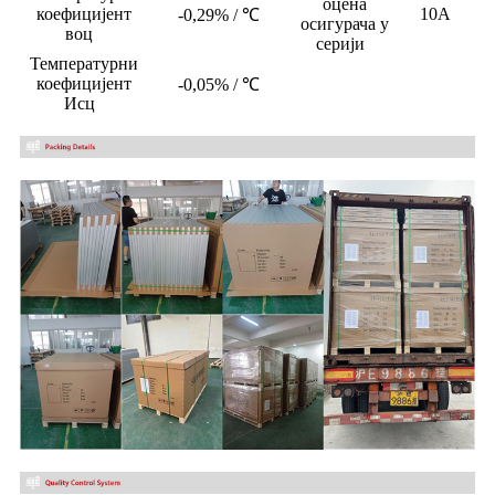
оцена
коефицијент
10А
-0,29% / ℃
осигурача у
воц
серији
Температурни
коефицијент
-0,05% / ℃
Исц