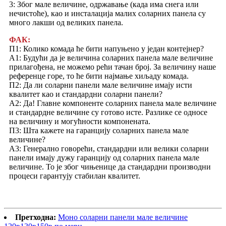
3: Због мале величине, одржавање (када има снега или
нечистоће), као и инсталација малих соларних панела су
много лакши од великих панела.
ФАК:
П1: Колико комада ће бити напуњено у један контејнер?
А1: Будући да је величина соларних панела мале величине
прилагођена, не можемо рећи тачан број. За величину наше
референце горе, то ће бити најмање хиљаду комада.
П2: Да ли соларни панели мале величине имају исти
квалитет као и стандардни соларни панели?
А2: Да! Главне компоненте соларних панела мале величине
и стандардне величине су готово исте. Разлике се односе
на величину и могућности компонената.
П3: Шта кажете на гаранцију соларних панела мале
величине?
А3: Генерално говорећи, стандардни или велики соларни
панели имају дужу гаранцију од соларних панела мале
величине. То је због чињенице да стандардни производни
процеси гарантују стабилан квалитет.
Претходна:
Моно соларни панели мале величине