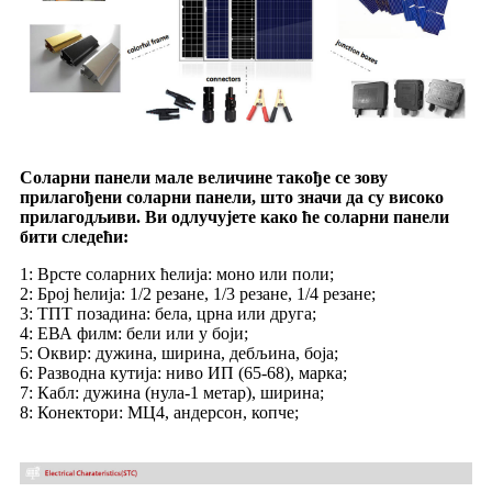
Соларни панели мале величине такође се зову
прилагођени соларни панели, што значи да су високо
прилагодљиви. Ви одлучујете како ће соларни панели
бити следећи:
1: Врсте соларних ћелија: моно или поли;
2: Број ћелија: 1/2 резане, 1/3 резане, 1/4 резане;
3: ТПТ позадина: бела, црна или друга;
4: ЕВА филм: бели или у боји;
5: Оквир: дужина, ширина, дебљина, боја;
6: Разводна кутија: ниво ИП (65-68), марка;
7: Кабл: дужина (нула-1 метар), ширина;
8: Конектори: МЦ4, андерсон, копче;