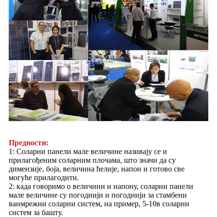
Предности:
1: Соларни панели мале величине називају се и
прилагођеним соларним плочама, што значи да су
димензије, боја, величина ћелије, напон и готово све
могуће прилагодити.
2: када говоримо о величини и напону, соларни панели
мале величине су погоднији и погоднији за стамбени
ванмрежни соларни систем, на пример, 5-10в соларни
систем за башту.