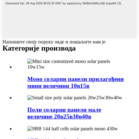
Напишите своју поруку овде и пошаљите нам је
Категорије производа
Моно соларни панели прилагођени
мини величини 10в15в
Поли соларни панели мале
величине 20в25в30в40в