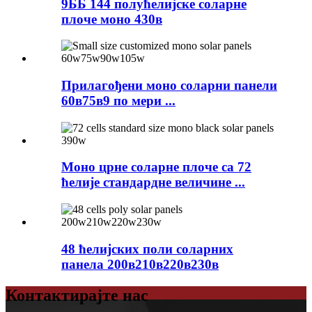
9ББ 144 полућелијске соларне
плоче моно 430в
Прилагођени моно соларни панели
60в75в9 по мери ...
Моно црне соларне плоче са 72
ћелије стандардне величине ...
48 ћелијских поли соларних
панела 200в210в220в230в
Контактирајте нас