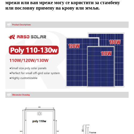
мрежи или ван мреже могу се користити за стамбену
или пословну примену на крову или земљи.