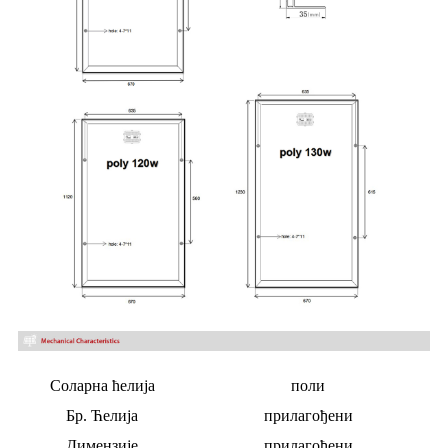
Соларна ћелија
поли
Бр. Ћелија
прилагођени
Димензије
прилагођени