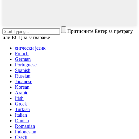
Притисните Ентер за претрагу
или ЕСЦ за затварање
енглески језик
French
German
Portuguese
Spanish
Russian
Japanese
Korean
Arabic
Irish
Greek
Turkish
Italian
Danish
Romanian
Indonesian
Czech