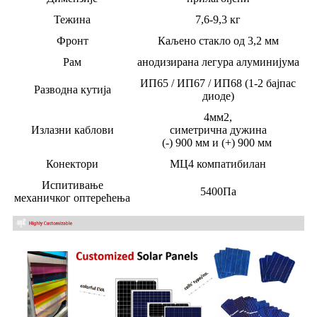
Тежина
7,6-9,3 кг
Фронт
Каљено стакло од 3,2 мм
Рам
анодизирана легура алуминијума
ИП65 / ИП67 / ИП68 (1-2 бајпас
Разводна кутија
диоде)
4мм2,
Излазни каблови
симетрична дужина
(-) 900 мм и (+) 900 мм
Конектори
МЦ4 компатибилан
Испитивање
5400Па
механичког оптерећења