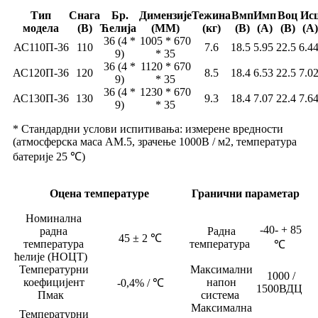
Тип
Снага
Бр.
Димензије
Тежина
Вмп
Имп
Воц
Ис
модела
(В)
Ћелија
(ММ)
(кг)
(В)
(А)
(В)
(А)
36 (4 *
1005 * 670
АС110П-36
110
7.6
18.5
5.95
22.5
6.4
9)
* 35
36 (4 *
1120 * 670
АС120П-36
120
8.5
18.4
6.53
22.5
7.0
9)
* 35
36 (4 *
1230 * 670
АС130П-36
130
9.3
18.4
7.07
22.4
7.6
9)
* 35
* Стандардни услови испитивања: измерене вредности
(атмосферска маса АМ.5, зрачење 1000В / м2, температура
батерије 25 ℃)
Оцена температуре
Гранични параметар
Номинална
-40- + 85
радна
Радна
45 ± 2 ℃
температура
температура
℃
ћелије (НОЦТ)
Температурни
Максимални
1000 /
коефицијент
напон
-0,4% / ℃
1500ВДЦ
Пмак
система
Максимална
Температурни