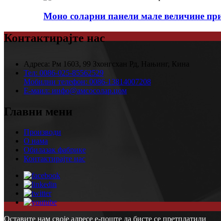
Моно соларни панели мале величине пр
Контактирајте нас
Адреса:
Рм 1603, 99 Зхонгсхан Рд, Нањинг, Кина
Тел:
0086-025-85562529
Мобилни телефон:
0086-13814007208
Е-маил:
инфо@амсосолар.цом
Главни мени
Производи
О нама
Обилазак фабрике
Контактирајте нас
Оставите нам своје адресе е-поште да бисте се претплатили