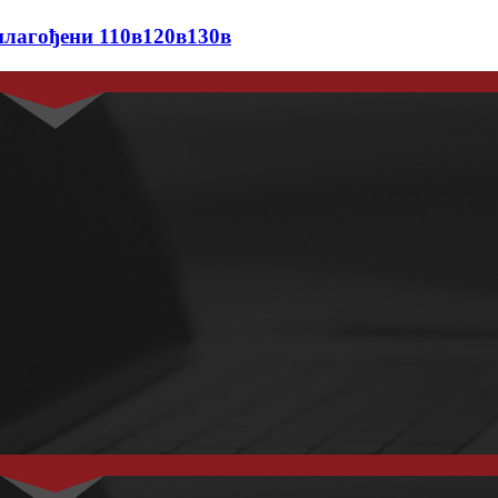
илагођени 110в120в130в