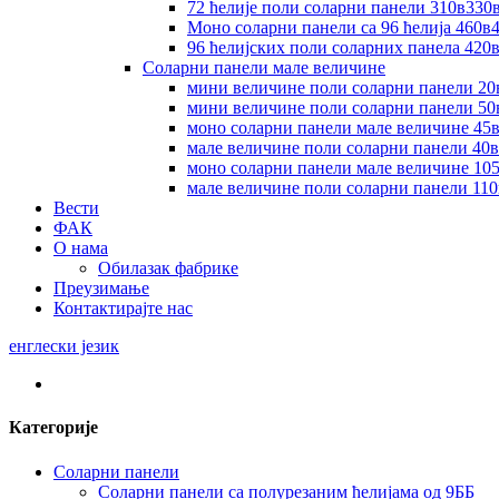
72 ћелије поли соларни панели 310в330
Моно соларни панели са 96 ћелија 460в
96 ћелијских поли соларних панела 42
Соларни панели мале величине
мини величине поли соларни панели 20
мини величине поли соларни панели 50
моно соларни панели мале величине 45
мале величине поли соларни панели 40
моно соларни панели мале величине 10
мале величине поли соларни панели 11
Вести
ФАК
О нама
Обилазак фабрике
Преузимање
Контактирајте нас
енглески језик
Категорије
Соларни панели
Соларни панели са полурезаним ћелијама од 9ББ