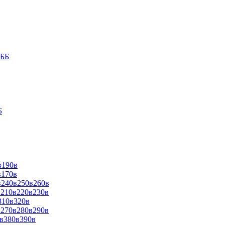
9ББ
Б
в190в
в170в
в240в250в260в
в210в220в230в
310в320в
в270в280в290в
0в380в390в