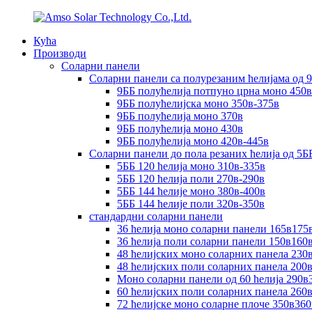
Кућа
Производи
Соларни панели
Соларни панели са полурезаним ћелијама од 
9ББ полућелија потпуно црна моно 450в
9ББ полућелијска моно 350в-375в
9ББ полућелија моно 370в
9ББ полућелија моно 430в
9ББ полућелија моно 420в-445в
Соларни панели до пола резаних ћелија од 5Б
5ББ 120 ћелија моно 310в-335в
5ББ 120 ћелија поли 270в-290в
5ББ 144 ћелије моно 380в-400в
5ББ 144 ћелије поли 320в-350в
стандардни соларни панели
36 ћелија моно соларни панели 165в175
36 ћелија поли соларни панели 150в160
48 ћелијских моно соларних панела 230
48 ћелијских поли соларних панела 200
Моно соларни панели од 60 ћелија 290в
60 ћелијских поли соларних панела 260
72 ћелијске моно соларне плоче 350в36