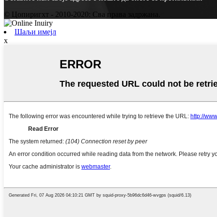
© Цопиригхт - 2010-2020: Сва права задржана.
Шаљи имејл
x