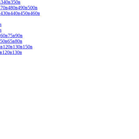
в340в350в
470в480в490в500в
0в430в440в450в460в
в
в
в60в75в90в
в50в65в80в
5в120в130в150в
0в120в130в