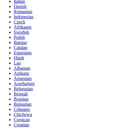
Italian
Danish
Romanian
Indonesian
Czech
Afrikaans
Swedish
Polish
Basque
Catalan
Esperanto
Hindi
Lao
Albanian
Amharic
Armenian
Azerbaijani
Belarusian
Bengali
Bosnian
Bulgarian
Cebuano
Chichewa
Corsican
Croatian