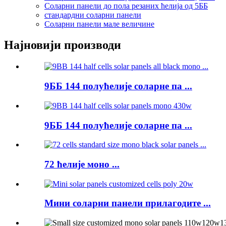
Соларни панели до пола резаних ћелија од 5ББ
стандардни соларни панели
Соларни панели мале величине
Најновији производи
9ББ 144 полућелије соларне па ...
9ББ 144 полућелије соларне па ...
72 ћелије моно ...
Мини соларни панели прилагодите ...