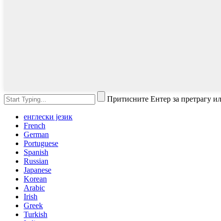
Притисните Ентер за претрагу и
енглески језик
French
German
Portuguese
Spanish
Russian
Japanese
Korean
Arabic
Irish
Greek
Turkish