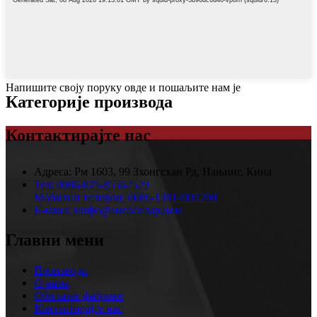
Напишите своју поруку овде и пошаљите нам је
Категорије производа
Контактирајте нас
Адреса:
Рм 1603, 99 Зхонгсхан Рд, Нањинг, Кина
Тел:
0086-025-85562529
Мобилни телефон:
0086-13814007208
Е-маил:
инфо@амсосолар.цом
Главни мени
Производи
О нама
Обилазак фабрике
Контактирајте нас