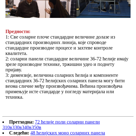
Предности:
1: Све соларне плоче стандардне величине долазе из
стандардних производних линија, које спроводе
стандардне производне процесе и захтеве контроле
квалитета.
2: соларни панели стандардне величине 36-72 ћелије имају
зреле производне технике, тржишни удео и поднету
пријаву.
3: димензије, величина соларних ћелија и компоненте
стандардних 36-72 ћелијских соларних панела могу бити
веома сличне међу произвођачима. Већина произвођача
примењује исте стандарде у погледу материјала или
техника.
Претходна:
72 ћелије поли соларни панели
310в330в340в350в
Следећи:
48 ћелијских моно соларних панела