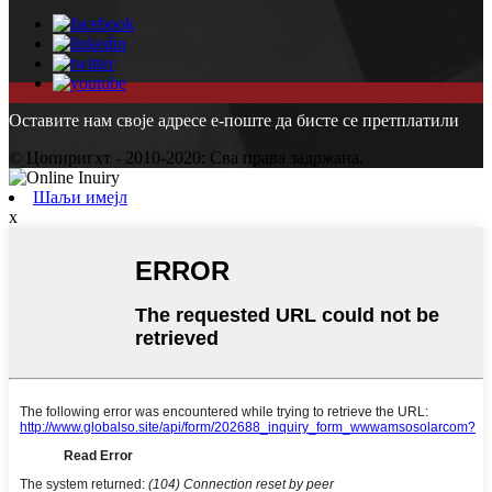
Оставите нам своје адресе е-поште да бисте се претплатили
© Цопиригхт - 2010-2020: Сва права задржана.
Шаљи имејл
x