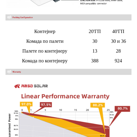
Контејнер
20'ГП
40'ГП
Комада по палети
30
30 и 36
Палете по контејнеру
13
28
Комада по контејнеру
388
924