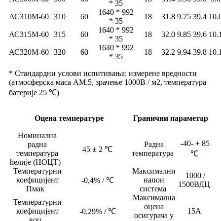
* 35
1640 * 992
АС310М-60
310
60
18
31.8
9.75
39.4
10.
* 35
1640 * 992
АС315М-60
315
60
18
32.0
9.85
39.6
10.
* 35
1640 * 992
АС320М-60
320
60
18
32.2
9.94
39.8
10.
* 35
* Стандардни услови испитивања: измерене вредности
(атмосферска маса АМ.5, зрачење 1000В / м2, температура
батерије 25 ℃)
Оцена температуре
Гранични параметар
Номинална
-40- + 85
радна
Радна
45 ± 2 ℃
температура
температура
℃
ћелије (НОЦТ)
Температурни
Максимални
1000 /
коефицијент
напон
-0,4% / ℃
1500ВДЦ
Пмак
система
Максимална
Температурни
оцена
коефицијент
15А
-0,29% / ℃
осигурача у
воц