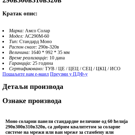
Кратак опис:
Марка:
Амсо Солар
Модел:
АС290М-60
Тип:
Стандард Моно
Распон снаге:
290в-320в
Величина:
1640 * 992 * 35 мм
Време реализације:
10 дана
Гаранција:
25 година
Сертификовано:
ТУВ / ЦЕ / ЦЕЦ / СЕЦ / ЦКЦ / ИСО
Пошаљите нам е-маил
Преузми у ПДФ-у
Детаљи производа
Ознаке производа
Моно соларни панели стандардне величине од 60 ћелија
290в300в310в320в, са добрим квалитетом за соларне
системе на мрежи или ван мреже за стамбену или