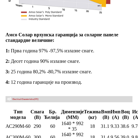
Амсо Солар врхунска гаранција за соларне панеле
стандардне величине:
1:
Прва година 97% -97,5% излазне снаге.
2:
Десет година 90% излазне снаге.
3:
25 година 80,2% -80,7% излазне снаге.
4:
12 година гаранције на производ.
Тип
Снага
Бр.
Димензије
Тежина
Вмп
Имп
Воц
Ис
модела
(В)
Ћелија
(ММ)
(кг)
(В)
(А)
(В)
(А
1640 * 992
АС290М-60
290
60
18
31.1
9.33
38.6
9.
* 35
1640 * 992
АС300М-60
300
60
18
31.4
9.56
39.0
9.