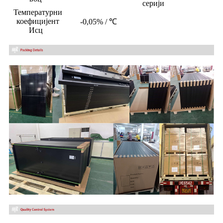
серији
Температурни
коефицијент
-0,05% / ℃
Исц