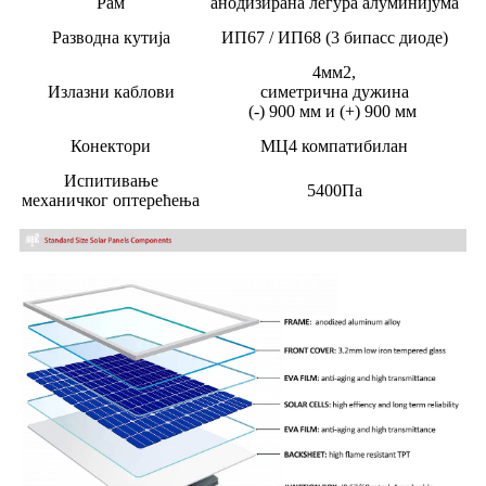
Рам
анодизирана легура алуминијума
Разводна кутија
ИП67 / ИП68 (3 бипасс диоде)
4мм2,
Излазни каблови
симетрична дужина
(-) 900 мм и (+) 900 мм
Конектори
МЦ4 компатибилан
Испитивање
5400Па
механичког оптерећења