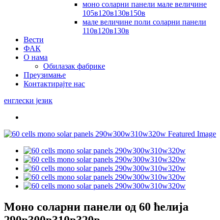
моно соларни панели мале величине
105в120в130в150в
мале величине поли соларни панели
110в120в130в
Вести
ФАК
О нама
Обилазак фабрике
Преузимање
Контактирајте нас
енглески језик
Моно соларни панели од 60 ћелија
290в300в310в320в